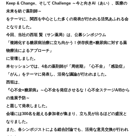
Keep & Change、そして Challenge ～今と向きAI（あい）、医療の
未来を紡ぐ薬剤師～
をテーマに、関西を中心とした多くの発表が行われる活気あふれる会
となりました。
今回、当社の西垣 賢（サン薬局）は、公募シンポジウム
「複雑化する糖尿病治療に立ち向かう！併存疾患×糖尿病に対する薬
物療法によるアプローチ」
に登壇しました。
本セッションでは、4名の薬剤師が「周術期」「心不全」「感染症」
「がん」をテーマに発表し、活発な議論が行われました。
西垣は、
『心不全×糖尿病』～心不全を発症させるな！心不全ステージA/Bから
の進展予防～
と題して発表しました。
会場には300名を超える参加者が集まり、立ち見が出るほどの盛況と
なりました。
また、各シンポジストによる総合討論でも、活発な意見交換が行われ