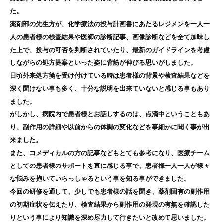
た。
薬剤部の先生方が、化学療法の投与計画書にあたるレジメンを一人一
人の患者様の検査結果や医師の診断記事、画像診断などを全て加味し
た上で、投与の可否を判断されていたり、最新のガイドラインを考慮
しながらの処方提案といった姿に背筋が伸びる思いがしました。
日頃外来処方箋を受け付けている時は患者様の背景や検査結果などを
深く聞けない事も多く、十分な説明を出来ていないと感じる事もあり
ました。
がしかし、病院内で患者様とお話しするのは、点滴中ということもあ
り、副作用の詳細や以前からの体調の変化などを事細かに聞く事が出
来ました。
また、コメディカルの方の記事などもとても参考になり、医療チーム
としての患者様のサポートを直に感じる事で、患者様一人一人が様々
な悩みを抱いていらっしゃるという事を知る事ができました。
今回の研修を通して、少しでも患者様の話を聞き、薬剤固有の副作用
の初期症状を伝えたり、検査結果から副作用の発現の有無を確認した
りという事により知識を深め尽力して行きたいと改めて思いました。